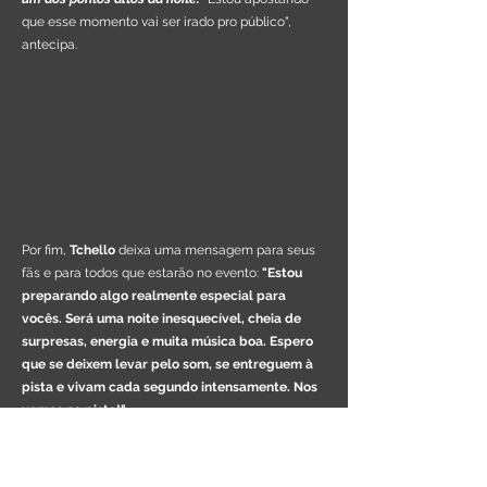
que esse momento vai ser irado pro público",
antecipa.
Por fim,
Tchello
deixa uma mensagem para seus
fãs e para todos que estarão no evento:
"Estou
preparando algo realmente especial para
vocês. Será uma noite inesquecível, cheia de
surpresas, energia e muita música boa. Espero
que se deixem levar pelo som, se entreguem à
pista e vivam cada segundo intensamente. Nos
vemos na pista!"
Com um setlist surpreendente e uma energia
contagiante, Tchello está pronto para fazer