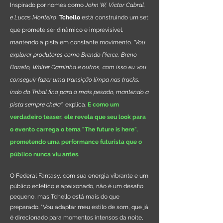
Inspirado por nomes como
John W, Victor Cabral,
e Lucas Monteiro
,
Tchello
está construindo um set
que promete ser dinâmico e imprevisível,
mantendo a pista em constante movimento.
"Vou
explorar produtores como Brendo Pierce, Breno
Barreto, Walter Caminha e outros, com isso eu vou
conseguir fazer uma transição limpa nas tracks,
indo do Tribal fino para o mais pesado, mantendo a
pista sempre cheia"
, explica.
E como um
verdadeiro teaser, ele revela que seu look para
o evento carrega o tema "The future is here",
prometendo uma performance futurista que o
público nunca viu antes.
O Federal Fantasy, com sua energia vibrante e um
público eclético e apaixonado, não é um desafio
pequeno, mas Tchello está mais do que
preparado. "Vou adaptar meu estilo de som, que já
é direcionado para momentos intensos da noite,