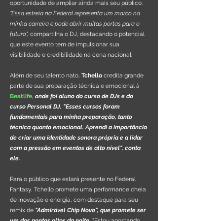
oportunidade de ampliar ainda mais seu público.
"Essa estreia na Federal representa um marco na
minha carreira e pode abrir muitas portas para o
futuro",
compartilha o DJ, destacando o potencial
que este evento tem de impulsionar sua
visibilidade e credibilidade na cena nacional.
Além de seu talento nato,
Tchello
credita grande
parte de sua preparação técnica e emocional à
Beatlife,
onde foi aluno do curso de DJs e do
curso Personal DJ. "Esses cursos foram
fundamentais para minha preparação, tanto
técnica quanto emocional. Aprendi a importância
de criar uma identidade sonora própria e a lidar
com a pressão em eventos de alto nível", conta
ele.
Para o público que estará presente no Federal
Fantasy, Tchello promete uma performance cheia
de inovação e energia, com destaque para seu
remix de
"Admirável Chip Novo", que promete ser
um dos pontos altos da noite.
"Estou apostando