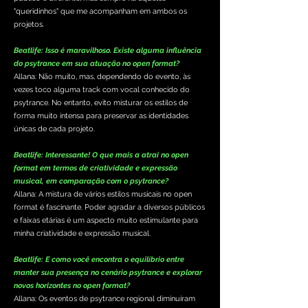
"queridinhos" que me acompanham em ambos os
projetos.
Beatlife: Isso é maravilhoso. Existe alguma influência
do psytrance em sua atuação no open format?
Allana: Não muito, mas, dependendo do evento, às
vezes toco alguma track com vocal conhecido do
psytrance. No entanto, evito misturar os estilos de
forma muito intensa para preservar as identidades
únicas de cada projeto.
Beatlife: Interessante! O que mais a atrai no open
format em termos de criatividade e expressão
musical, em comparação com o psytrance?
Allana: A mistura de vários estilos musicais no open
format é fascinante. Poder agradar a diversos públicos
e faixas etárias é um aspecto muito estimulante para
minha criatividade e expressão musical.
Beatlife: E como você encontra o equilíbrio entre
manter sua presença no cenário psytrance e explorar
novos horizontes no open format?
Allana: Os eventos de psytrance regional diminuíram