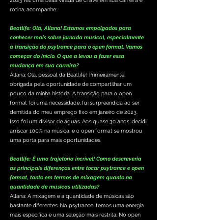
2023 fez uma baita virada de chave em sua carreira e
rotina, acompanhe:
Beatlife: Olá, Allana! Estamos empolgados para
conhecer mais sobre jornada musical, especialmente
a transição do psytrance para o open format. Vamos
começar do início. O que a levou a fazer essa
mudança em sua carreira?
Allana: Olá, pessoal da Beatlife! Primeiramente,
obrigada pela oportunidade de compartilhar um
pouco da minha história. A transição para o open
format foi uma necessidade, fui surpreendida ao ser
demitida do meu emprego fixo em janeiro de 2023.
Isso foi um divisor de águas. Aos quase 30 anos, decidi
arriscar 100% na música, e o open format se mostrou
uma porta para mais oportunidades.
Beatlife: É uma trajetória incrível! Como descreveria
as principais diferenças entre tocar psytrance e open
format, tanto em termos de mixagem quanto na
quantidade de músicas utilizadas?
Allana: A mixagem e a quantidade de músicas são
bastante diferentes. No psytrance, temos uma energia
mais específica e uma seleção mais restrita. No open