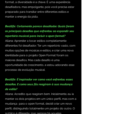
format, a diversidade é a chave. É uma experiência
desafiadora, mas empolgante, pois você precisa estar
preparado para transitar entre diferentes estilos e
manter a energia da pista.
Beatlife: Certamente parece desafiador. Quais foram
os principais desafios que enfrentou ao expandir seu
repertório musical para incluir o open format?
Allana: Aprender a tocar estilos completamente
diferentes foi desafiador. Ter um repertório vasto, com
muitas opções de músicas e estilos, e criar uma nova
identidade para o projeto Open Format foram os
maiores desafios. Mas cada desafio é uma
oportunidade de crescimento, e estou adorando esse
processo de evolução musical.
Beatlife: É inspirador ver como você enfrentou esses
desafios. E como seus fãs reagiram à sua mudança
de estilo?
Allana: Acredito que reagiram bem. Inicialmente, eu ia
manter os dois projetos em um único perfil, mas com a
mudança para o open format, decidi criar um novo
perfil, distinguindo totalmente um projeto do outro. O
público é diferente, mas sempre há aqueles