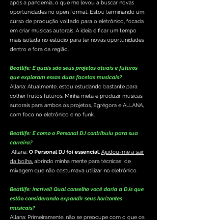
após a pandemia, o que me levou a buscar novas
oportunidades no open format. Estou terminando um
curso de produção voltado para o eletrônico, focada
em criar músicas autorais. A ideia é ficar um tempo
mais isolada no estúdio para ter novas oportunidades
dentro e fora da região.
Beatlife: E quais são seus projetos atuais e futuros
que exploram essas duas facetas musicais?
Allana: Atualmente, estou estudando bastante para
colher frutos futuros. Minha meta é produzir músicas
autorais para ambos os projetos, Egrégora e ALLANA,
com foco no eletrônico e no funk.
Beatlife: E como o Personal DJ contribuiu para sua
carreira?
Allana:
O Personal DJ foi essencial.
Ajudou-me a sair
da bolha,
abrindo minha mente para técnicas de
mixagem que não costumava utilizar no eletrônico.
Beatlife: Incrível! Qual conselho você daria a DJs que
estão considerando expandir seus horizontes
musicais?
Allana: Primeiramente, não se preocupe com o que os