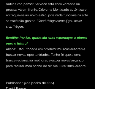
outros vão pensar. Se você está com vontade ou
precisa, vá em frente. Crie uma identidade autêntica e
entregue-se ao novo estilo, pois nada funciona na arte
se você não gostar.
"Good things come if you never
stop" Vegas.
Beatlife: Por fim, quais são suas esperanças e planos
para o futuro?
Allana: Estou focada em produzir músicas autorais e
buscar novas oportunidades. Tenho fé que a cena
trance regional irá melhorar, e estou me esforçando
para realizar meu sonho de ter meu live 100% autoral.
Publicado 19 de janeiro de 2024
Daniel Ramos
Editor e Booker