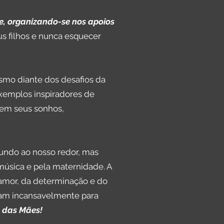
de, organizando-se nos apoios
us filhos e nunca esquecer
esmo diante dos desafios da
 exemplos inspiradores de
irem seus sonhos,
undo ao nosso redor, mas
música e pela maternidade. A
 amor, da determinação e do
lham incansavelmente para
a das Mães!