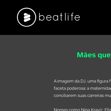
Mães que 
A imagem da DJ, uma figura f
faceta poderosa: a maternid
conciliarem suas carreiras mu
Nomes como Nina Kraviz, Ell