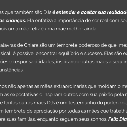
ães que também são DJs
é entender e aceitar sua realida
as crianças.
Ela enfatiza a importância de ser real com se
pois uma mãe feliz é uma mãe melhor ainda.
s palavras de Chiara são um lembrete poderoso de que, m
ical, é possível encontrar equilíbrio e sucesso. Elas são
ixões e responsabilidades, inspirando outras mães a segu
nstâncias.
mos não apenas as mães extraordinárias que moldam o m
as expectativas e inspiram outros com sua paixão pela 
ra e tantas outras mães DJs é um testemunho do poder do
a um lembrete de apreciação por todas as mães que traba
ara suas famílias, enquanto seguem seus sonhos.
Feliz Di