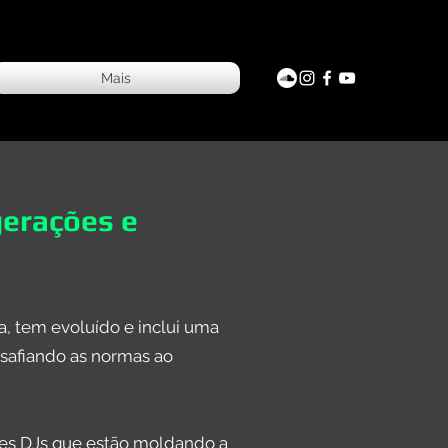
Mais
gerações e
a, tem evoluído e inclui uma
safiando as normas ao
ães DJs que estão moldando a