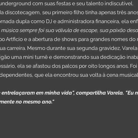
derground com suas festas e seu talento indiscutível.
discotecagem, seu primeiro filho tinha apenas três ano
jornada dupla como DJ e administradora financeira, ela 
música sempre foi sua válvula de escape, sua paixão desde
o Artficio e a abertura de shows para grandes nomes do
a carreira. Mesmo durante sua segunda gravidez, Varela 
ão uma mini turnê e demonstrando sua dedicação inabalá
ssário, ela se afastou dos palcos por oito longos anos. 
independentes, que ela encontrou sua volta à cena music
 entrelaçaram em minha vida", compartilha Varela. "Eu
amente no mesmo ano."